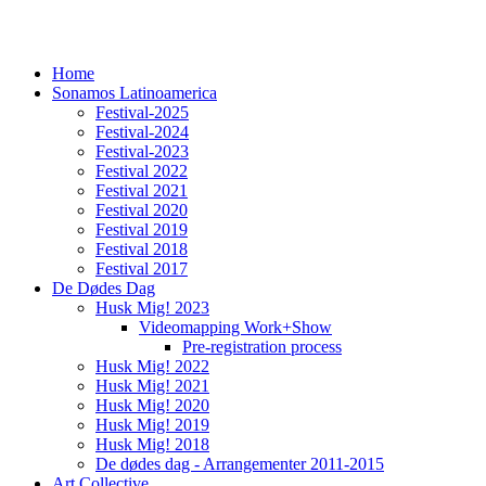
Home
Sonamos Latinoamerica
Festival-2025
Festival-2024
Festival-2023
Festival 2022
Festival 2021
Festival 2020
Festival 2019
Festival 2018
Festival 2017
De Dødes Dag
Husk Mig! 2023
Videomapping Work+Show
Pre-registration process
Husk Mig! 2022
Husk Mig! 2021
Husk Mig! 2020
Husk Mig! 2019
Husk Mig! 2018
De dødes dag - Arrangementer 2011-2015
Art Collective