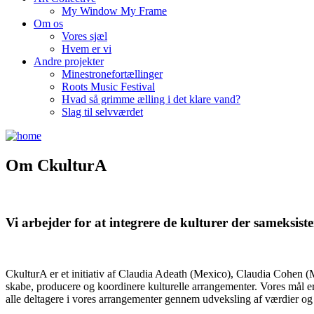
My Window My Frame
Om os
Vores sjæl
Hvem er vi
Andre projekter
Minestronefortællinger
Roots Music Festival
Hvad så grimme ælling i det klare vand?
Slag til selvværdet
Om CkulturA
Vi arbejder for at integrere de kulturer der sameksis
CkulturA er et initiativ af Claudia Adeath (Mexico), Claudia Cohen (M
skabe, producere og koordinere kulturelle arrangementer. Vores mål er
alle deltagere i vores arrangementer gennem udveksling af værdier og ​​